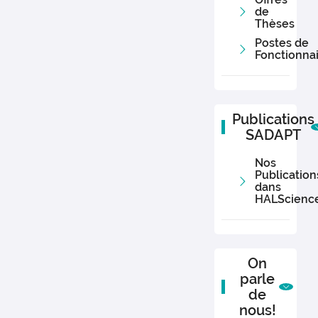
03
20
de
Thèses
06
05
Postes de
Fonctionna
Publications
SADAPT
Nos
Publication
dans
HALScienc
On
parle
de
nous!