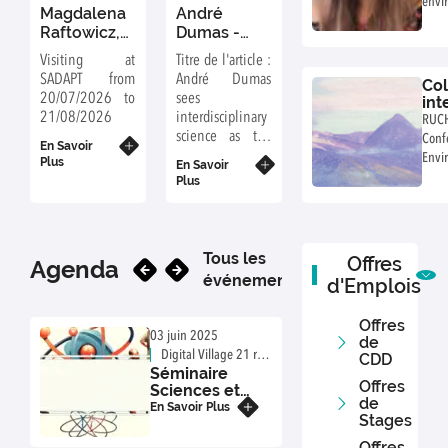
envi
Magdalena
André
soci
Raftowicz,
Dumas -
obesi
PhD, DSc
Dans
Visiting at
Titre de l'article :
(Habilitation)
AquaFeed
SADAPT from
André Dumas
Co
1st july
20/07/2026 to
sees
int
2O26
21/08/2026
interdisciplinary
du
RUC
Gen
science as the
Conf
En Savoir
en
future of
Envi
Plus
En Savoir
- 1
aquaculture
Plus
202
nutrition
Pr
Tous les
Offres
Agenda
événements
d'Emplois
Offres
03 juin 2025
20 m
de
Digital Village 21 rue
Dig
CDD
Séminaire
Sém
Albert Bayet – 75013
Albe
Offres
Sciences et
Sci
Paris ou par webinaire
Paris
de
Société 3 juin
Soc
En Savoir Plus
En S
Stages
2025
20
Offres