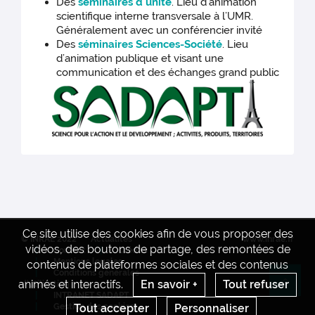
Des
séminaires d'unité
. Lieu d’animation
scientifique interne transversale à l’UMR.
Généralement avec un conférencier invité
Des
séminaires Sciences-Société
. Lieu
d’animation publique et visant une
communication et des échanges grand public
Ce site utilise des cookies afin de vous proposer des
© INRAE 2022
Actualités
www.inrae.fr
vidéos, des boutons de partage, des remontées de
Contact
Crédits
Mentions legales
contenus de plateformes sociales et des contenus
Conditions générales
animés et interactifs.
En savoir +
Tout refuser
d'utilisation
Re
INTRANET SADAPT
Gestion des cookies
Tout accepter
Personnaliser