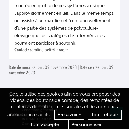
montée en qualité de ces systèmes ainsi que
l’approvisionnement en lait. Dans le même temps,
on assiste à un maintien et à un renouvellement
d’une partie des systèmes de polyculture-
élevage que les stratégies des intermédiaires
pourraient participer à soutenir.
Contact:
caroline.petit@inrae.fr
Date de modification : 09 novembre 2023 | Date de création : 09
novembre 2023
Ce site utilise des cookies afin de vous proposer des
© INRAE 2022
Actualités
www.inrae.fr
vidéos, des boutons de partage, des remontées de
Contact
Crédits
Mentions legales
contenus de plateformes sociales et des contenus
Conditions générales
animés et interactifs.
En savoir +
Tout refuser
d'utilisation
Re
INTRANET SADAPT
Tout accepter
Personnaliser
Gestion des cookies