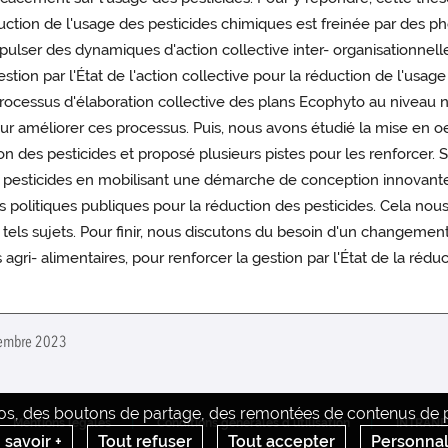
uction de l'usage des pesticides chimiques est freinée par des 
'impulser des dynamiques d'action collective inter- organisationne
 par l'État de l'action collective pour la réduction de l'usage 
processus d'élaboration collective des plans Ecophyto au niveau n
ur améliorer ces processus. Puis, nous avons étudié la mise en oe
n des pesticides et proposé plusieurs pistes pour les renforcer. 
s pesticides en mobilisant une démarche de conception innovante.
es politiques publiques pour la réduction des pesticides. Cela no
els sujets. Pour finir, nous discutons du besoin d'un changement
 agri- alimentaires, pour renforcer la gestion par l'État de la rédu
ovembre 2023
déos, des boutons de partage, des remontées de contenus de pl
Mentions legales
Conditions générales d'utilisation
INTRANE
 savoir +
Tout refuser
Tout accepter
Personnal