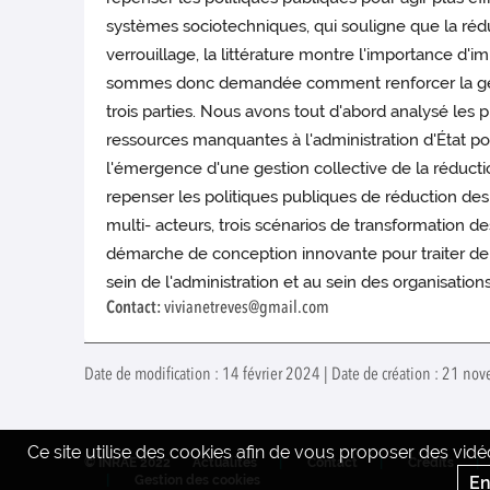
systèmes sociotechniques, qui souligne que la réd
verrouillage, la littérature montre l'importance d
sommes donc demandée comment renforcer la gestion
trois parties. Nous avons tout d'abord analysé les 
ressources manquantes à l'administration d'État po
l'émergence d'une gestion collective de la réductio
repenser les politiques publiques de réduction de
multi- acteurs, trois scénarios de transformation d
démarche de conception innovante pour traiter de t
sein de l'administration et au sein des organisations
Contact:
vivianetreves@gmail.com
Date de modification : 14 février 2024 | Date de création : 21 n
Ce site utilise des cookies afin de vous proposer des vi
© INRAE 2022
Actualités
Contact
Crédits
En
Gestion des cookies