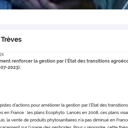
 Trèves
024
ment renforcer la gestion par l’État des transitions agroé
007-2023).
istes d'actions pour améliorer la gestion par l'État des transitio
es en France : les plans Ecophyto. Lancés en 2008, ces plans vis
s, la vente de produits phytosanitaires n'a pas diminué en Franc
ficacement sur l'usage des pesticides. Pour y répondre, cette thès