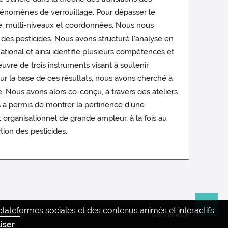
phénomènes de verrouillage. Pour dépasser le
lle, multi-niveaux et coordonnées. Nous nous
des pesticides. Nous avons structuré l'analyse en
ational et ainsi identifié plusieurs compétences et
uvre de trois instruments visant à soutenir
Sur la base de ces résultats, nous avons cherché à
 Nous avons alors co-conçu, à travers des ateliers
us a permis de montrer la pertinence d'une
 organisationnel de grande ampleur, à la fois au
ction des pesticides.
ateformes sociales et des contenus animés et interactifs.
Re
T SADAPT
www.inrae.fr
iser