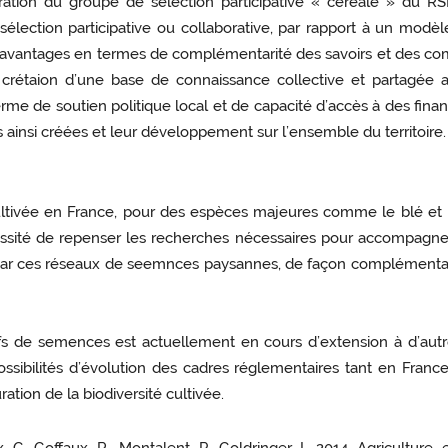
ration du groupe de sélection participative « céréale » du R
 sélection participative ou collaborative, par rapport à un modè
, les avantages en termes de complémentarité des savoirs et des
e crétaion d’une base de connaissance collective et partagée 
e de soutien politique local et de capacité d’accès à des finan
ainsi créées et leur développement sur l’ensemble du territoire.
 cultivée en France, pour des espèces majeures comme le blé e
écessité de repenser les recherches nécessaires pour accompagn
ée par ces réseaux de seemnces paysannes, de façon complémentair
ifs de semences est actuellement en cours d’extension à d’au
possibilités d’évolution des cadres réglementaires tant en Fra
ation de la biodiversité cultivée.