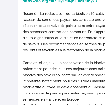
https://doi.org/10.1007/s10460-020-10172-z
Résumé
: La restauration de la biodiversité cu
réseaux de semences paysannes constitue une voie 
sélection collaborative de pairs à pairs entre p
des semences comme des communs. En s’appuyant
d’auto-organisation et la structure horizontale et
de savoirs. Des recommandations en termes de po
résilients et favorables à la restoration de la biod
Contexte et enjeux
: La conservation de la biodiv
notamment pour des cultures majeures dans notre 
massive des savoirs collectifs sur les variété anci
importante, notamment pour des cultures majeures 
biodiversité cultivée, le développement du Rese
collaborative de pairs à pairs entre paysans, qui
semences en France et en Europe.