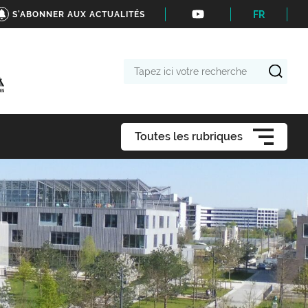
FR
S'ABONNER AUX ACTUALITÉS
Tapez
ici
votre
recherche
Toutes les rubriques