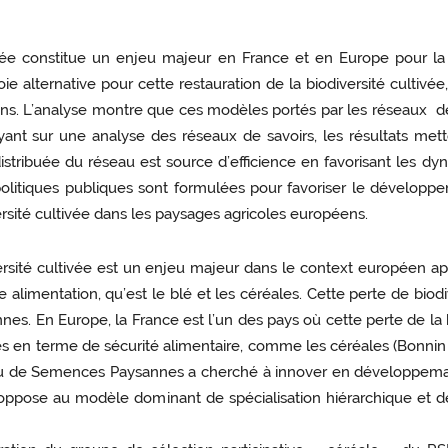
ltivée constitue un enjeu majeur en France et en Europe pour l
alternative pour cette restauration de la biodiversité cultivée,
aysans. L’analyse montre que ces modèles portés par les réseau
 sur une analyse des réseaux de savoirs, les résultats mett
 distribuée du réseau est source d’efficience en favorisant les d
litiques publiques sont formulées pour favoriser le développe
iversité cultivée dans les paysages agricoles européens.
ersité cultivée est un enjeu majeur dans le context européen aprè
alimentation, qu’est le blé et les céréales. Cette perte de bio
ennes. En Europe, la France est l’un des pays où cette perte de l
en terme de sécurité alimentaire, comme les céréales (Bonnin et 
au de Semences Paysannes a cherché à innover en développemant 
 s’oppose au modèle dominant de spécialisation hiérarchique et d