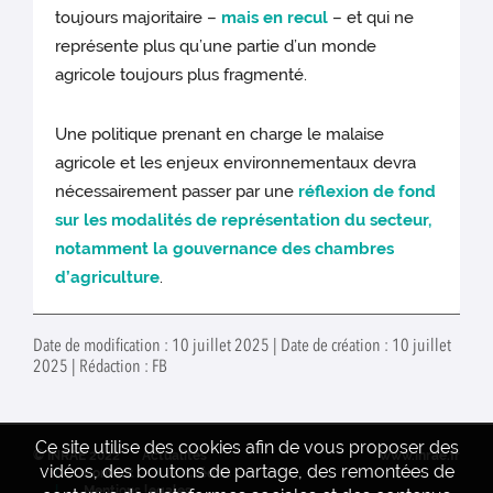
toujours majoritaire –
mais en recul
– et qui ne
représente plus qu’une partie d’un monde
agricole toujours plus fragmenté.
Une politique prenant en charge le malaise
agricole et les enjeux environnementaux devra
nécessairement passer par une
réflexion de fond
sur les modalités de représentation du secteur,
notamment la gouvernance des chambres
d’agriculture
.
Date de modification : 10 juillet 2025 | Date de création : 10 juillet
2025 | Rédaction : FB
Ce site utilise des cookies afin de vous proposer des
© INRAE 2022
Actualités
www.inrae.fr
vidéos, des boutons de partage, des remontées de
Contact
Crédits
Mentions legales