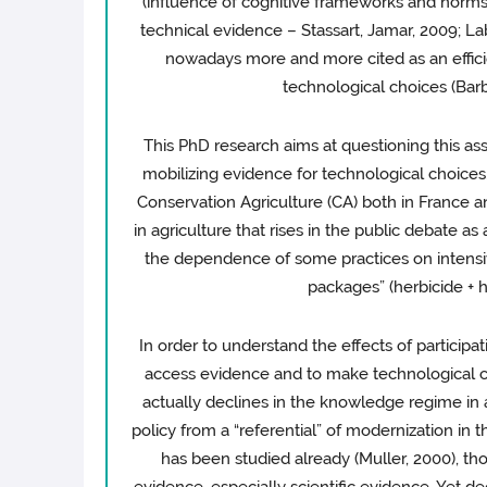
(influence of cognitive frameworks and norms 
technical evidence – Stassart, Jamar, 2009; Lab
nowadays more and more cited as an efficie
technological choices (Barbe
This PhD research aims at questioning this ass
mobilizing evidence for technological choices
Conservation Agriculture (CA) both in France a
in agriculture that rises in the public debate as 
the dependence of some practices on intensiv
packages” (herbicide + h
In order to understand the effects of participa
access evidence and to make technological ch
actually declines in the knowledge regime in a
policy from a “referential” of modernization in 
has been studied already (Muller, 2000), th