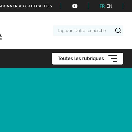
FR
EN
'ABONNER AUX ACTUALITÉS
Tapez
ici
votre
recherche
Toutes les rubriques