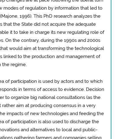
eep changes are at pace following the liberal turn
w modes of regulation by information that led to
 (Majone, 1996). This PhD research analyzes the
s that the State did not acquire the adequate
ble it to take in charge its new regulating role of
des. On the contrary, during the 1990s and 2000s
 that would aim at transforming the technological
tives linked to the production and management of
n the regime.
ea of participation is used by actors and to which
responds in terms of access to evidence. Decision
der to organize big national consultations (as the
t rather aim at producing consensus in a very
 the impacts of new technologies and feeding the
a of participation is also used to discharge the
nnovations and alternatives to local and public-
ciations gathering farmers and companies selling