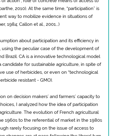
of action ; role of concrete means of access to
arthe, 2010). At the same time, “participation” is
nt way to mobilize evidence in situations of
r, 1984; Callon et al., 2001…)
umption about participation and its efficiency in
, using the peculiar case of the development of
nd Brazil. CA is a innovative technological model
a candidate for sustainable agriculture, in spite of
e use of herbicides, or even on “technological
erbicide resistant - GMO).
tion on decision makers’ and farmers’ capacity to
oices, I analyzed how the idea of participation
griculture. The evolution of French agricultural
the 1960s to the referential of market in the 1980s
ough rarely focusing on the issue of access to